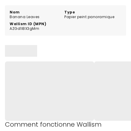
naturel et végétal dans des tons verts terreux.
Nom
Type
Banana Leaves
Papier peint panoramique
Wallism ID (MPN)
AZGd1lBX3gMm
Comment fonctionne Wallism