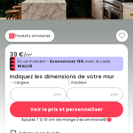
Produits similaires
39 €
/
m²
En ce moment -
Economisez 15%
avec le code
WALL15
Indiquez les dimensions de votre mur
Largeur
Hauteur
cm
cm
Voir le prix et personnaliser
Ajoutez 7 à 10 cm de marge (recommandé)