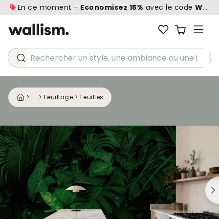
En ce moment -
Economisez 15%
avec le code
WALL1
Rechercher un style, une ambiance ou une idée...
>
...
>
Feuillage
>
Feuilles