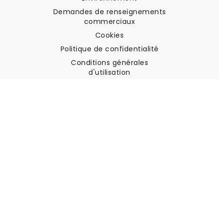
Demandes de renseignements
commerciaux
Cookies
Politique de confidentialité
Conditions générales
d'utilisation
Soutien à la clientèle
Contactez nous
Retours et remboursements
Expédition
Comment mesurer votre mur
Comment poser du papier
peint
Comment installer
l'autocollant
FAQ
Articles sur le papier peint