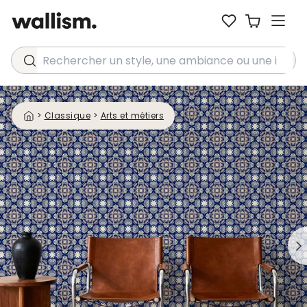
Rechercher un style, une ambiance ou une idée...
>
Classique
>
Arts et métiers