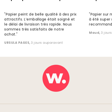
"Papier peint de belle qualité à des prix
"Papier sur 
attractifs. L’emballage était soigné et
à été super 
le délai de livraison très rapide. Nous
recommande
sommes très satisfaits de notre
Maud
,
3 jour
achat."
URSULA PAGES
,
3 jours auparavant