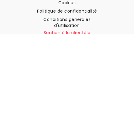
Cookies
Politique de confidentialité
Conditions générales
d'utilisation
Soutien à la clientèle
Contactez nous
Retours et remboursements
Expédition
Comment mesurer votre mur
Comment poser du papier
peint
Comment installer
l'autocollant
FAQ
Articles sur le papier peint
Sélectionnez votre lieu de résidence