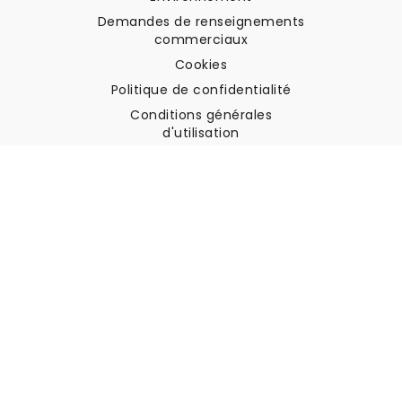
Demandes de renseignements
commerciaux
Cookies
Politique de confidentialité
Conditions générales
d'utilisation
Soutien à la clientèle
Contactez nous
Retours et remboursements
Expédition
Comment mesurer votre mur
Comment poser du papier
peint
Comment installer
l'autocollant
FAQ
Articles sur le papier peint