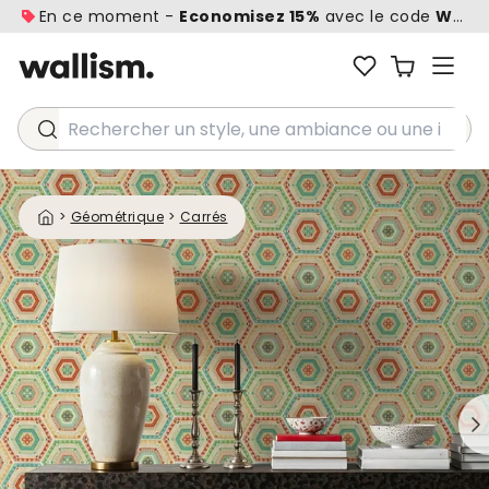
En ce moment -
Economisez 15%
avec le code
WALL1
Rechercher un style, une ambiance ou une idée...
>
Géométrique
>
Carrés