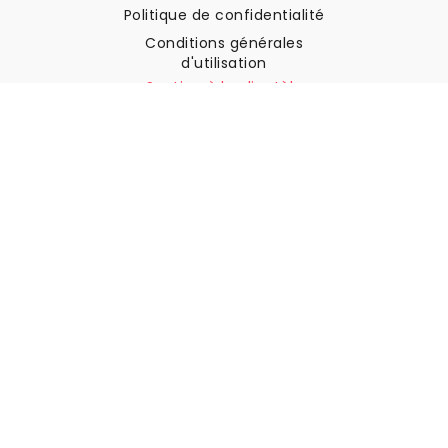
Politique de confidentialité
Conditions générales
d'utilisation
Soutien à la clientèle
Contactez nous
Retours et remboursements
Expédition
Comment mesurer votre mur
Comment poser du papier
peint
Comment installer
l'autocollant
FAQ
Articles sur le papier peint
Sélectionnez votre lieu de résidence