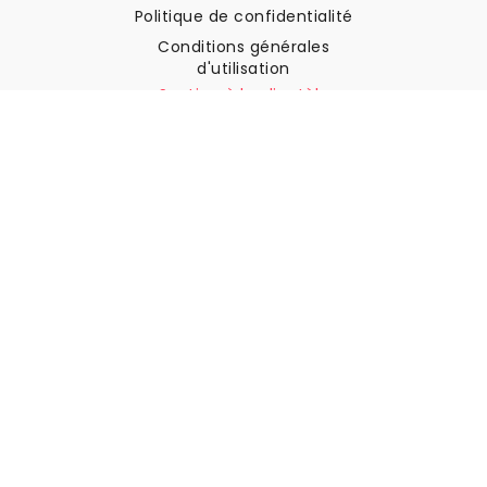
Politique de confidentialité
Conditions générales
d'utilisation
Soutien à la clientèle
Contactez nous
Retours et remboursements
Expédition
Comment mesurer votre mur
Comment poser du papier
peint
Comment installer
l'autocollant
FAQ
Articles sur le papier peint
Sélectionnez votre lieu de résidence