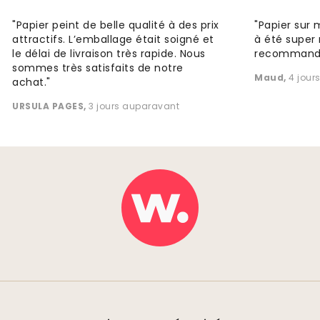
"Papier peint de belle qualité à des prix
"Papier sur 
attractifs. L’emballage était soigné et
à été super 
le délai de livraison très rapide. Nous
recommande
sommes très satisfaits de notre
Maud
,
4 jour
achat."
URSULA PAGES
,
3 jours auparavant