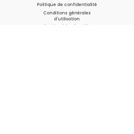
Politique de confidentialité
Conditions générales
d'utilisation
Soutien à la clientèle
Contactez nous
Retours et remboursements
Expédition
Comment mesurer votre mur
Comment poser du papier
peint
Comment installer
l'autocollant
FAQ
Articles sur le papier peint
Sélectionnez votre lieu de résidence