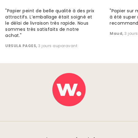
"Papier peint de belle qualité à des prix
"Papier sur 
attractifs. L’emballage était soigné et
à été super 
le délai de livraison très rapide. Nous
recommande
sommes très satisfaits de notre
Maud
,
3 jour
achat."
URSULA PAGES
,
3 jours auparavant