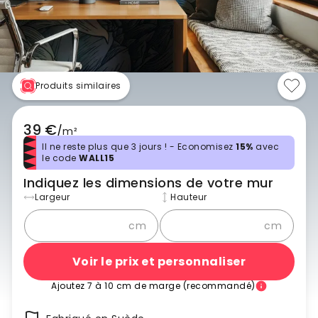
Produits similaires
39 €
/
m²
Il ne reste plus que 3 jours ! - Economisez
15%
avec
le code
WALL15
Indiquez les dimensions de votre mur
Largeur
Hauteur
cm
cm
Voir le prix et personnaliser
Ajoutez 7 à 10 cm de marge (recommandé)