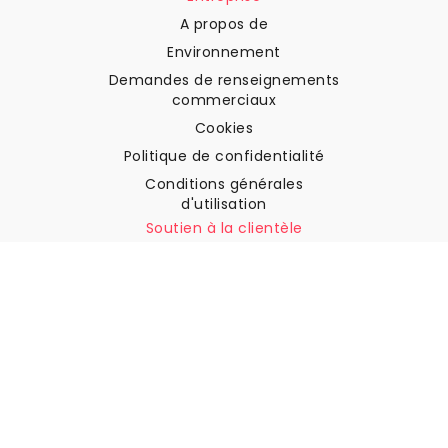
A propos de
Environnement
Demandes de renseignements
commerciaux
Cookies
Politique de confidentialité
Conditions générales
d'utilisation
Soutien à la clientèle
Contactez nous
Retours et remboursements
Expédition
Comment mesurer votre mur
Comment poser du papier
peint
Comment installer
l'autocollant