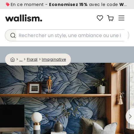
En ce moment -
Economisez 15%
avec le code
WALL1
Rechercher un style, une ambiance ou une idée...
>
...
>
Floral
>
Imaginative