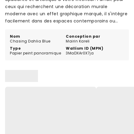
ceux qui recherchent une décoration murale
moderne avec un effet graphique marqué, il s'intègre
facilement dans des espaces contemporains ou
minimalistes. Convient également aux entrées ou
couloirs pour un effet visuel saisissant.
Nom
Conception par
Chasing Dahlia Blue
Mairin Kareli
Type
Wallism ID (MPN)
Papier peint panoramique
3MaDXAr0X7ja