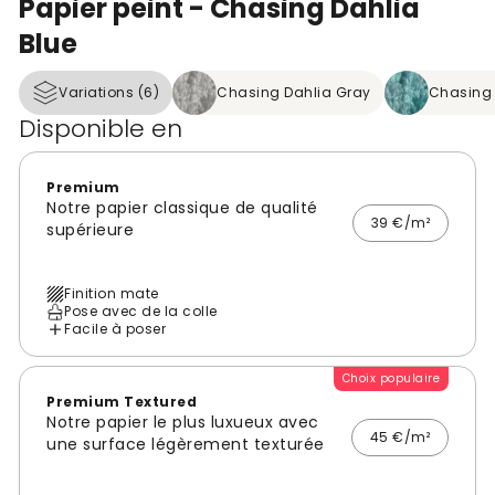
Papier peint - Chasing Dahlia
Blue
Variations (6)
Chasing Dahlia Gray
Chasing 
Disponible en
Premium
Notre papier classique de qualité
39 €/m²
supérieure
Finition mate
Pose avec de la colle
Facile à poser
Choix populaire
Premium Textured
Notre papier le plus luxueux avec
45 €/m²
une surface légèrement texturée