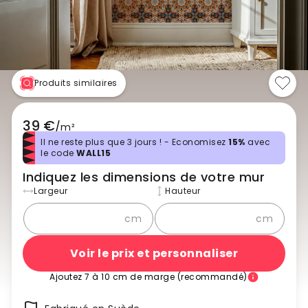
Produits similaires
39 €
/
m²
Il ne reste plus que 3 jours ! - Economisez
15%
avec
le code
WALL15
Indiquez les dimensions de votre mur
Largeur
Hauteur
cm
cm
Voir le prix et personnaliser
Ajoutez 7 à 10 cm de marge (recommandé)