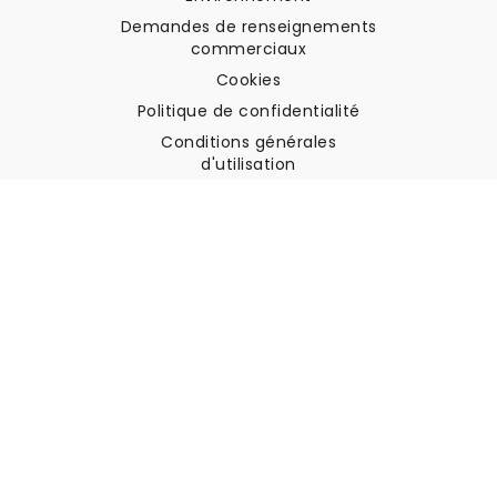
Demandes de renseignements
commerciaux
Cookies
Politique de confidentialité
Conditions générales
d'utilisation
Soutien à la clientèle
Contactez nous
Retours et remboursements
Expédition
Comment mesurer votre mur
Comment poser du papier
peint
Comment installer
l'autocollant
FAQ
Articles sur le papier peint