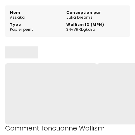
parfaite pour ceux qui aiment les murs qui attirent
l'œil.
Nom
Conception par
Assaka
Julia Dreams
Type
Wallism ID (MPN)
Papier peint
34vVRRkgkoEa
Comment fonctionne Wallism