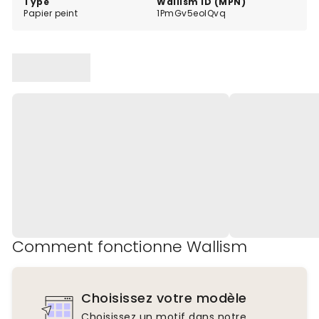
Type
Wallism ID (MPN)
Papier peint
1PmGv5eolQvq
Comment fonctionne Wallism
Choisissez votre modèle
Choisissez un motif dans notre