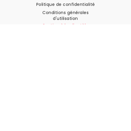
Politique de confidentialité
Conditions générales
d'utilisation
Soutien à la clientèle
Contactez nous
Retours et remboursements
Expédition
Comment mesurer votre mur
Comment poser du papier
peint
Comment installer
l'autocollant
FAQ
Articles sur le papier peint
Sélectionnez votre lieu de résidence