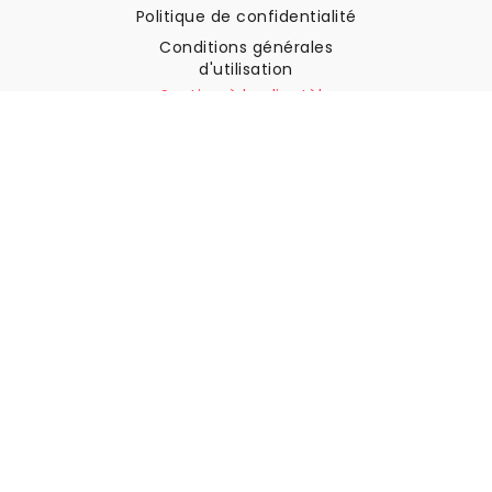
Politique de confidentialité
Conditions générales
d'utilisation
Soutien à la clientèle
Contactez nous
Retours et remboursements
Expédition
Comment mesurer votre mur
Comment poser du papier
peint
Comment installer
l'autocollant
FAQ
Articles sur le papier peint
Sélectionnez votre lieu de résidence