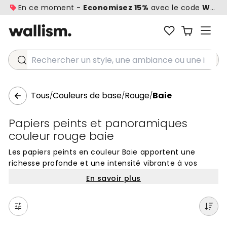
En ce moment -
Economisez 15%
avec le code
WALL1
Rechercher un style, une ambiance ou une idée...
Tous
Couleurs de base
Rouge
Baie
/
/
/
Papiers peints et panoramiques
couleur rouge baie
Les papiers peints en couleur Baie apportent une
richesse profonde et une intensité vibrante à vos
murs. Cette nuance de rouge sombre, nuancée par
En savoir plus
des sous-tons pourpres, évoque l'aspect charnu et
juteux des fruits des bois à maturité. C'est une teinte
qui offre une alternative sophistiquée aux rouges
classiques, idéale pour ceux qui souhaitent insuffler