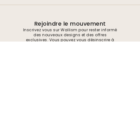
Rejoindre le mouvement
Inscrivez vous sur Wallism pour rester informé
des nouveaux designs et des offres
exclusives. Vous pouvez vous désinscrire à
tout moment.
Politique de confidentialité
Soumettre
Suivez-nous pour trouver de l'inspiration et
des offres à venir