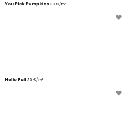
You Pick Pumpkins
39 €/m²
dans votre espace.
Hello Fall
39 €/m²