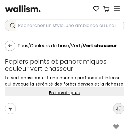
Rechercher un style, une ambiance ou une idée...
Tous
Couleurs de base
Vert
Vert chasseur
/
/
/
Papiers peints et panoramiques
couleur vert chasseur
Le vert chasseur est une nuance profonde et intense
qui évoque la sérénité des forêts denses et la richesse
de la nature. Ce coloris sophistiqué apporte une
En savoir plus
profondeur immédiate aux murs, créant une
atmosphère à la fois feutrée et élégante. Les papiers
peints en couleur Hunter green sont particulièrement
appréciés pour leur capacité à instaurer un sentiment
de calme tout en affirmant un caractère fort dans
une pièce de vie ou un espace de travail.