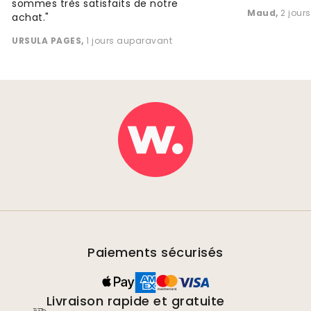
sommes très satisfaits de notre
Maud
,
2 jour
achat."
URSULA PAGES
,
1 jours auparavant
Paiements sécurisés
Livraison rapide et gratuite