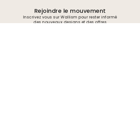
Rejoindre le mouvement
Inscrivez vous sur Wallism pour rester informé
des nouveaux designs et des offres
exclusives. Vous pouvez vous désinscrire à
tout moment.
Politique de confidentialité
Soumettre
Suivez-nous pour trouver de l'inspiration et
des offres à venir
Entreprise
A propos de