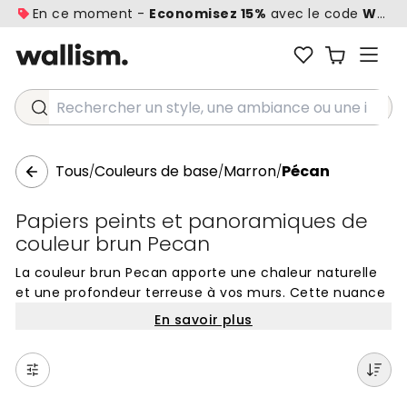
En ce moment -
Economisez 15%
avec le code
WALL1
Rechercher un style, une ambiance ou une idée...
Tous
Couleurs de base
Marron
Pécan
/
/
/
Papiers peints et panoramiques de
couleur brun Pecan
La couleur brun Pecan apporte une chaleur naturelle
et une profondeur terreuse à vos murs. Cette nuance
de brun riche, aux sous-tons ambrés et subtilement
En savoir plus
rougeâtres, crée une atmosphère accueillante qui
s'adapte à de nombreux styles d'aménagement. Les
papiers peints de couleur brun Pecan sont un
excellent choix pour ceux qui cherchent à instaurer