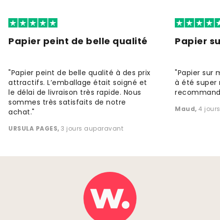
Papier peint de belle qualité
Papier s
"Papier peint de belle qualité à des prix
"Papier sur 
attractifs. L’emballage était soigné et
à été super 
le délai de livraison très rapide. Nous
recommande
sommes très satisfaits de notre
Maud
,
4 jour
achat."
URSULA PAGES
,
3 jours auparavant