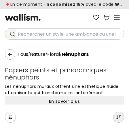
En ce moment -
Economisez 15%
avec le code
WALL1
Rechercher un style, une ambiance ou une idée...
Tous
Nature
Floral
Nénuphars
/
/
/
Papiers peints et panoramiques
nénuphars
Les nénuphars muraux offrent une esthétique fluide
et apaisante qui transforme instantanément
l'atmosphère d'une pièce. Inspirés par la tranquillité
En savoir plus
des jardins aquatiques et des étangs paisibles, ces
papiers peints capturent la délicatesse des fleurs
flottant sur l'eau. C'est un choix idéal pour créer un
mur d'accent qui invite à la détente, rappelant la