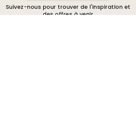
Suivez-nous pour trouver de l'inspiration et
des offres à venir
Entreprise
A propos de
Environnement
Demandes de renseignements
commerciaux
Cookies
Politique de confidentialité