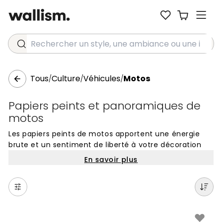
Rechercher un style, une ambiance ou une idée...
Tous
Culture
Véhicules
Motos
/
/
/
Papiers peints et panoramiques de
motos
Les papiers peints de motos apportent une énergie
brute et un sentiment de liberté à votre décoration
intérieure. Que vous soyez passionné par les courbes
En savoir plus
élégantes des modèles vintage ou la puissance
technologique des sportives modernes, cette
collection propose des visuels qui capturent l'essence
de la route. Ces panoramiques transforment
instantanément l'atmosphère d'une pièce en y
insufflant un caractère dynamique et une touche