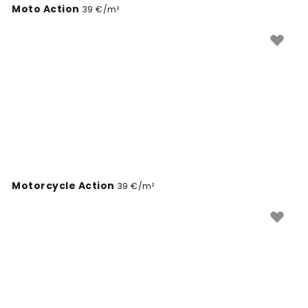
Moto Action
39 €/m²
environnement intérieur.
Motorcycle Action
39 €/m²