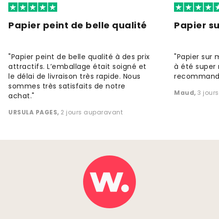
Papier peint de belle qualité
Papier s
"Papier peint de belle qualité à des prix
"Papier sur 
attractifs. L’emballage était soigné et
à été super 
le délai de livraison très rapide. Nous
recommande
sommes très satisfaits de notre
Maud
,
3 jour
achat."
URSULA PAGES
,
2 jours auparavant