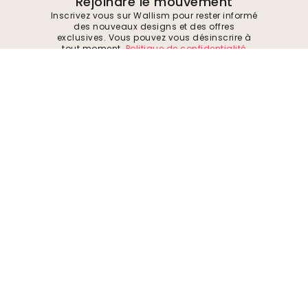
Rejoindre le mouvement
Inscrivez vous sur Wallism pour rester informé
des nouveaux designs et des offres
exclusives. Vous pouvez vous désinscrire à
tout moment.
Politique de confidentialité
Soumettre
Suivez-nous pour trouver de l'inspiration et
des offres à venir
Entreprise
A propos de
Environnement