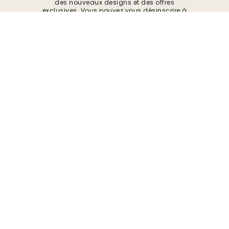
des nouveaux designs et des offres
exclusives. Vous pouvez vous désinscrire à
tout moment.
Politique de confidentialité
Soumettre
Suivez-nous pour trouver de l'inspiration et
des offres à venir
Entreprise
A propos de
Environnement
Demandes de renseignements