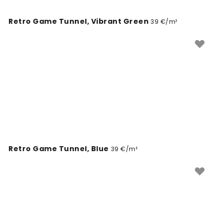
graphismes plus abstraits, nos panoramiques
permettent de personnaliser votre intérieur avec des
Retro Game Tunnel, Vibrant Green
39 €/m²
designs uniques et sans PVC.
Retro Game Tunnel, Blue
39 €/m²