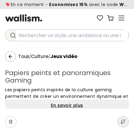
En ce moment -
Economisez 15%
avec le code
WALL1
Rechercher un style, une ambiance ou une idée...
Tous
Culture
Jeux vidéo
/
/
Papiers peints et panoramiques
Gaming
Les papiers peints inspirés de la culture gaming
permettent de créer un environnement dynamique et
immersif dans les pièces dédiées aux loisirs. Que vous
En savoir plus
soyez adepte de rétrogaming avec des motifs
pixelisés rappelant les salles d'arcade ou passionné
par les univers futuristes des jeux vidéo modernes, ces
décors muraux transforment l'atmosphère d'un mur