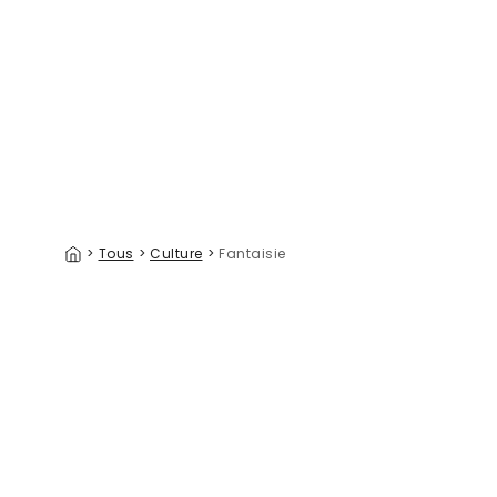
Bedtime Tales, Stone Gray
39 €/m²
>
Tous
>
Culture
>
Fantaisie