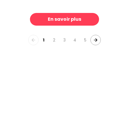
Colorful Jungle, Turqouise
Enchanted Horses, Ice Blue
39 €/m²
3
En savoir plus
1
2
3
4
5