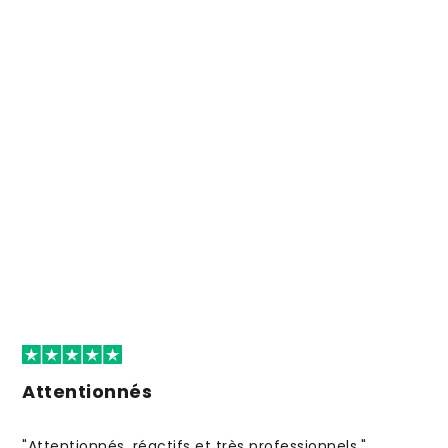
Attentionnés
"Attentionnés, réactifs et très professionnels."