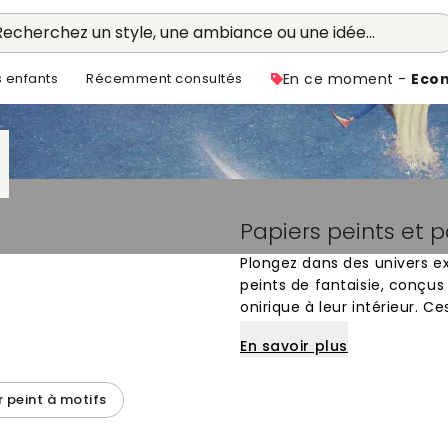
Recherchez un style, une ambiance ou une idée...
s enfants
Récemment consultés
En ce moment -
Eco
Papiers peints et 
Plongez dans des univers ex
peints de fantaisie, conçus
onirique à leur intérieur.
merveilleux, des créatures
En savoir plus
et des forêts enchantées au
par les récits épiques ou l
transforment une cloison or
r peint à motifs
l'imaginaire.