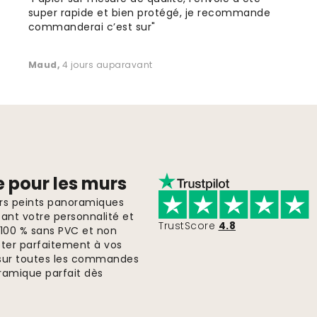
super rapide et bien protégé, je recommande
commanderai c’est sur"
Maud
,
4 jours auparavant
e pour les murs
ers peints panoramiques
ant votre personnalité et
TrustScore
4.8
, 100 % sans PVC et non
pter parfaitement à vos
te sur toutes les commandes
ramique parfait dès