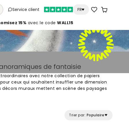
Service client
FR
nomisez 15%
avec le code
WALL15
panoramiques de fantaisie
traordinaires avec notre collection de papiers
 pour ceux qui souhaitent insuffler une dimension
 Ces décors muraux mettent en scène des paysages
 mythiques comme des dragons ou des licornes,
x détails artistiques. Que vous soyez passionné
es ambiances mystérieuses, ces visuels
dinaire en une véritable fenêtre ouverte sur
Trier par:
Populaire